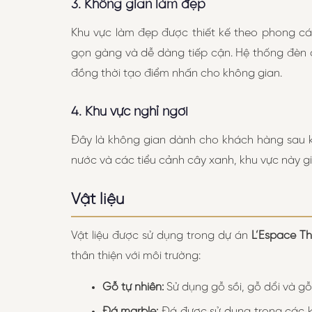
3. Không gian làm đẹp
Khu vực làm đẹp được thiết kế theo phong các
gọn gàng và dễ dàng tiếp cận. Hệ thống đèn c
đồng thời tạo điểm nhấn cho không gian.
4. Khu vực nghỉ ngơi
Đây là không gian dành cho khách hàng sau kh
nước và các tiểu cảnh cây xanh, khu vực này g
Vật liệu
Vật liệu được sử dụng trong dự án
L’Espace T
thân thiện với môi trường:
Gỗ tự nhiên:
Sử dụng gỗ sồi, gỗ dổi và gỗ
Đá marble:
Đá được sử dụng trong các kh