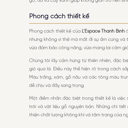
gỗ, đá và cây xanh giúp không gian trở nên si
Phong cách thiết kế
Phong cách thiết kế của
L’Espace Thanh Bình
đ
nhưng không vì thế mà mất đi sự ấm cúng và t
vừa đảm bảo công năng, vừa mang lại cảm giác
Chúng tôi lấy cảm hứng từ thiên nhiên, đặc 
gió qua lá. Điều này thể hiện rõ trong cách s
Màu trắng, xám, gỗ nâu và các tông màu trun
dễ chịu và đầy sang trọng.
Một điểm nhấn đặc biệt trong thiết kế là việ
trời và vật liệu gỗ nguyên bản. Những chi t
thiện chất lượng không khí và tâm trạng của ng