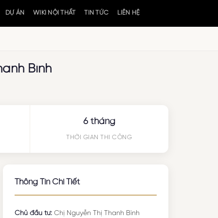
DỰ ÁN
WIKI NỘI THẤT
TIN TỨC
LIÊN HỆ
hanh Bình
6 tháng
THỜI GIAN THI CÔNG
Thông Tin Chi Tiết
Chủ đầu tư:
Chị Nguyễn Thị Thanh Bình