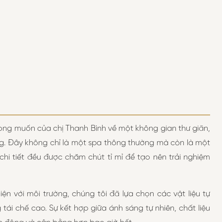
ng muốn của chị Thanh Bình về một không gian thư giãn,
. Đây không chỉ là một spa thông thường mà còn là một
hi tiết đều được chăm chút tỉ mỉ để tạo nên trải nghiệm
iện với môi trường, chúng tôi đã lựa chọn các vật liệu tự
 tái chế cao. Sự kết hợp giữa ánh sáng tự nhiên, chất liệu