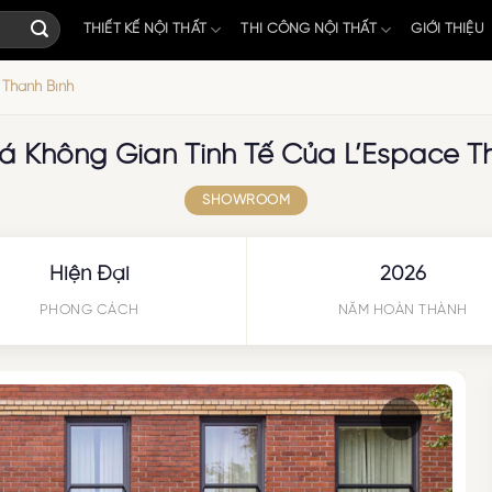
THIẾT KẾ NỘI THẤT
THI CÔNG NỘI THẤT
GIỚI THIỆU
 Thanh Bình
 Không Gian Tinh Tế Của L’Espace T
SHOWROOM
Hiện Đại
2026
PHONG CÁCH
NĂM HOÀN THÀNH