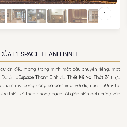
›
CỦA L’ESPACE THANH BÌNH
ỗi dự án đều mang trong mình một câu chuyện riêng, một
. Dự án
L’Espace Thanh Bình
do
Thiết Kế Nội Thất 24
thực
a thẩm mỹ, công năng và cảm xúc. Với diện tích 150m² tại
ợc thiết kế theo phong cách tối giản hiện đại nhưng vẫn