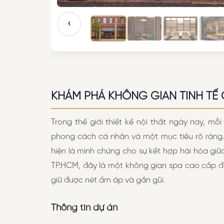
‹
KHÁM PHÁ KHÔNG GIAN TINH TẾ 
Trong thế giới thiết kế nội thất ngày nay, m
phong cách cá nhân và một mục tiêu rõ ràng
hiện là minh chứng cho sự kết hợp hài hòa giữ
TP.HCM, đây là một không gian spa cao cấp đư
giữ được nét ấm áp và gần gũi.
Thông tin dự án