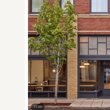
1
/ 20