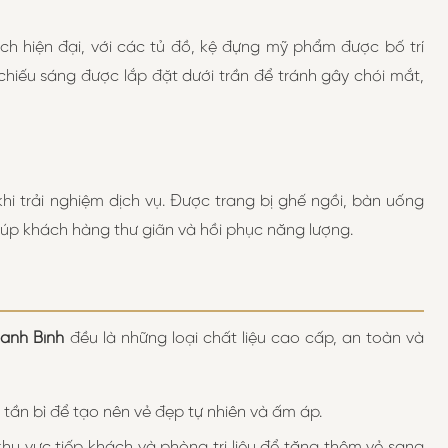
h hiện đại, với các tủ đồ, kệ đựng mỹ phẩm được bố trí
hiếu sáng được lắp đặt dưới trần để tránh gây chói mắt,
i trải nghiệm dịch vụ. Được trang bị ghế ngồi, bàn uống
iúp khách hàng thư giãn và hồi phục năng lượng.
hanh Bình
đều là những loại chất liệu cao cấp, an toàn và
 tần bì để tạo nên vẻ đẹp tự nhiên và ấm áp.
u vực tiếp khách và phòng trị liệu để tăng thêm vẻ sang