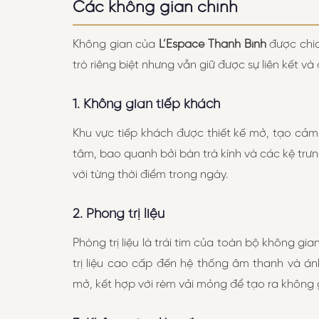
Các không gian chính
Không gian của
L’Espace Thanh Bình
được chia
trò riêng biệt nhưng vẫn giữ được sự liên kết và
1. Không gian tiếp khách
Khu vực tiếp khách được thiết kế mở, tạo cảm
tâm, bao quanh bởi bàn trà kính và các kệ trư
với từng thời điểm trong ngày.
2. Phòng trị liệu
Phòng trị liệu là trái tim của toàn bộ không gi
trị liệu cao cấp đến hệ thống âm thanh và á
mở, kết hợp với rèm vải mỏng để tạo ra không 