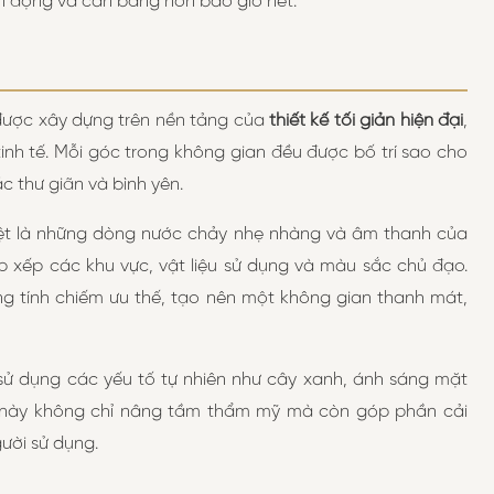
nh động và cân bằng hơn bao giờ hết.
ược xây dựng trên nền tảng của
thiết kế tối giản hiện đại
,
inh tế. Mỗi góc trong không gian đều được bố trí sao cho
 thư giãn và bình yên.
biệt là những dòng nước chảy nhẹ nhàng và âm thanh của
ắp xếp các khu vực, vật liệu sử dụng và màu sắc chủ đạo.
g tính chiếm ưu thế, tạo nên một không gian thanh mát,
c sử dụng các yếu tố tự nhiên như cây xanh, ánh sáng mặt
iết này không chỉ nâng tầm thẩm mỹ mà còn góp phần cải
ười sử dụng.