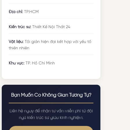
Địa chỉ:
TP.HCM
Kiến trúc sư:
Thiết Kế Nội Thất 24
Vật liệu:
Tối giản hiện đại kết hợp với yếu tố
thiên nhiên
Khu vực:
TP. Hồ Chí Minh
Bạn Muốn Có Không Gian Tương Tự?
Liên hệ ngay để nhận tư vấn miễn phí từ đội
ngũ kiến trúc sư giàu kinh nghiệm.