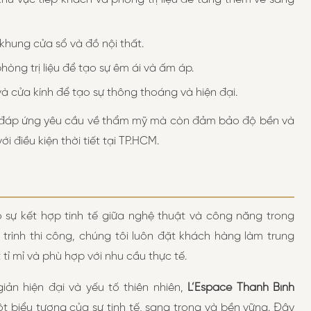
khung cửa sổ và đồ nội thất.
hòng trị liệu để tạo sự êm ái và ấm áp.
 cửa kính để tạo sự thông thoáng và hiện đại.
hỉ đáp ứng yêu cầu về thẩm mỹ mà còn đảm bảo độ bền và
điều kiện thời tiết tại TP.HCM.
 sự kết hợp tinh tế giữa nghệ thuật và công năng trong
 trình thi công, chúng tôi luôn đặt khách hàng làm trung
ỉ mỉ và phù hợp với nhu cầu thực tế.
iản hiện đại và yếu tố thiên nhiên,
L’Espace Thanh Bình
t biểu tượng của sự tinh tế, sang trọng và bền vững. Đây