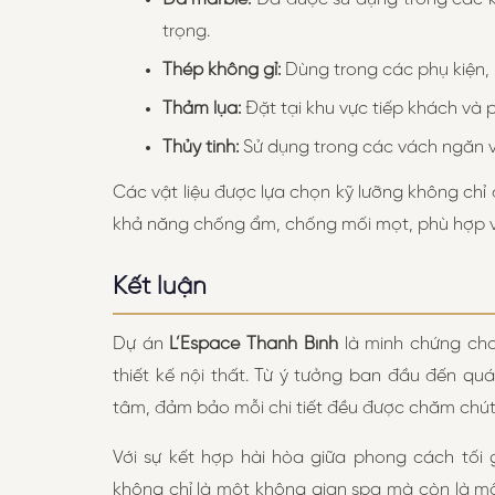
trọng.
Thép không gỉ:
Dùng trong các phụ kiện, 
Thảm lụa:
Đặt tại khu vực tiếp khách và p
Thủy tinh:
Sử dụng trong các vách ngăn và
Các vật liệu được lựa chọn kỹ lưỡng không c
khả năng chống ẩm, chống mối mọt, phù hợp với 
Kết luận
Dự án
L’Espace Thanh Bình
là minh chứng cho
thiết kế nội thất. Từ ý tưởng ban đầu đến quá
tâm, đảm bảo mỗi chi tiết đều được chăm chút t
Với sự kết hợp hài hòa giữa phong cách tối g
không chỉ là một không gian spa mà còn là mộ