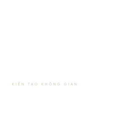
KIẾN TẠO KHÔNG GIAN
THIẾT KẾ NỘI
THẤT KHÁCH