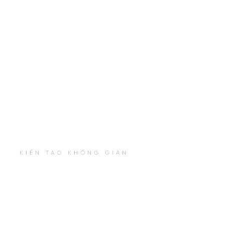
KIẾN TẠO KHÔNG GIAN
THI CÔNG
NỘI THẤT