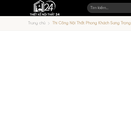
Bỏ
qua
nội
Trang chủ
Thi Công Nội Thất Phòng Khách Sang Trọng
dung