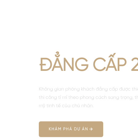
PHÒNG KH
SANG TRỌ
ĐẲNG CẤP 2
Không gian phòng khách đẳng cấp được thiế
thi công tỉ mỉ theo phong cách sang trọng, 
mỹ tinh tế của chủ nhân.
KHÁM PHÁ DỰ ÁN