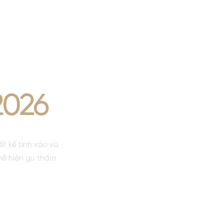
ÁCH
NG
026
t kế tinh xảo và
thể hiện gu thẩm