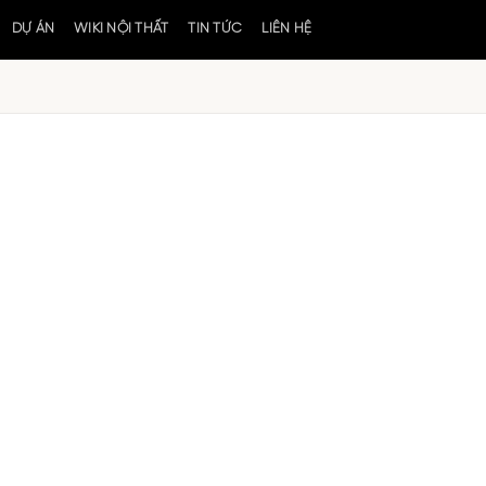
DỰ ÁN
WIKI NỘI THẤT
TIN TỨC
LIÊN HỆ