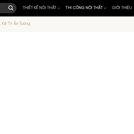
THIẾT KẾ NỘI THẤT
THI CÔNG NỘI THẤT
GIỚI THIỆU
, Kệ TV Ấn Tượng