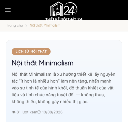
Bỏ
qua
nội
dung
Trang chủ
Nội thất Minimalism
LỊCH SỬ NỘI THẤT
Nội thất Minimalism
Nội thất Minimalism là xu hướng thiết kế lấy nguyên
tắc “ít hơn là nhiều hơn” làm nền tảng, nhấn mạnh
vào sự tinh tế của hình khối, độ thuần khiết của vật
liệu và tính chức năng tuyệt đối — không thừa,
không thiếu, không gây nhiễu thị giác.
👁 81 lượt xem
🕐 10/08/2026