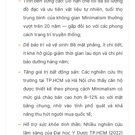
Tính bền vững cao:
Do hạn chế tối đa số lượng
đồ đạc và ưu tiên vật liệu tự nhiên, tuổi thọ
trung bình của không gian Minimalism thường
vượt trên 20 năm — gấp đôi so với các phong
cách trang trí truyền thống;
Dễ bảo trì và vệ sinh:
Bề mặt phẳng, ít chi tiết,
ít khe hở giúp giảm thời gian lau dọn và chi phí
bảo dưỡng hàng năm;
Tăng giá trị bất động sản:
Các nghiên cứu thị
trường tại TP.HCM và Hà Nội cho thấy căn hộ
được thiết kế theo phong cách Minimalism có
mức giá chào bán cao hơn 8–12% so với mặt
bằng chung, nhờ vào tính phổ quát và khả
năng thu hút người mua quốc tế;
Hỗ trợ sức khỏe tinh thần:
Nhiều nghiên cứu
lâm sàng của Đại học Y Dược TP.HCM (2022)