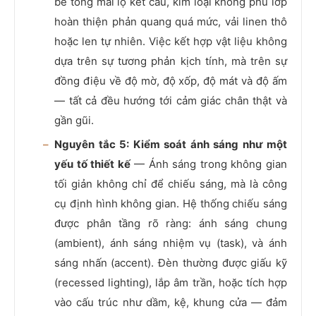
bê tông mài lộ kết cấu, kim loại không phủ lớp
hoàn thiện phản quang quá mức, vải linen thô
hoặc len tự nhiên. Việc kết hợp vật liệu không
dựa trên sự tương phản kịch tính, mà trên sự
đồng điệu về độ mờ, độ xốp, độ mát và độ ấm
— tất cả đều hướng tới cảm giác chân thật và
gần gũi.
Nguyên tắc 5: Kiểm soát ánh sáng như một
yếu tố thiết kế
— Ánh sáng trong không gian
tối giản không chỉ để chiếu sáng, mà là công
cụ định hình không gian. Hệ thống chiếu sáng
được phân tầng rõ ràng: ánh sáng chung
(ambient), ánh sáng nhiệm vụ (task), và ánh
sáng nhấn (accent). Đèn thường được giấu kỹ
(recessed lighting), lắp âm trần, hoặc tích hợp
vào cấu trúc như dầm, kệ, khung cửa — đảm