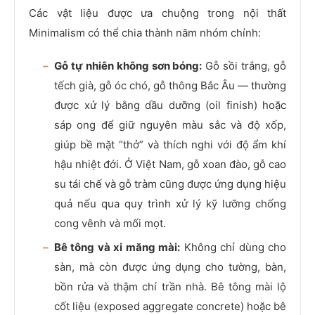
Các vật liệu được ưa chuộng trong nội thất
Minimalism có thể chia thành năm nhóm chính:
Gỗ tự nhiên không sơn bóng:
Gỗ sồi trắng, gỗ
tếch già, gỗ óc chó, gỗ thông Bắc Âu — thường
được xử lý bằng dầu dưỡng (oil finish) hoặc
sáp ong để giữ nguyên màu sắc và độ xốp,
giúp bề mặt “thở” và thích nghi với độ ẩm khí
hậu nhiệt đới. Ở Việt Nam, gỗ xoan đào, gỗ cao
su tái chế và gỗ tràm cũng được ứng dụng hiệu
quả nếu qua quy trình xử lý kỹ lưỡng chống
cong vênh và mối mọt.
Bê tông và xi măng mài:
Không chỉ dùng cho
sàn, mà còn được ứng dụng cho tường, bàn,
bồn rửa và thậm chí trần nhà. Bê tông mài lộ
cốt liệu (exposed aggregate concrete) hoặc bê