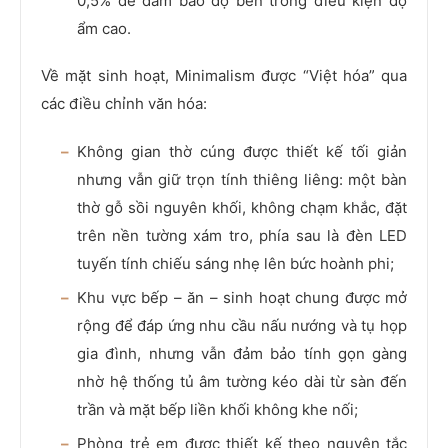
0,5% để đảm bảo độ bền trong điều kiện độ
ẩm cao.
Về mặt sinh hoạt, Minimalism được “Việt hóa” qua
các điều chỉnh văn hóa:
Không gian thờ cúng được thiết kế tối giản
nhưng vẫn giữ trọn tính thiêng liêng: một bàn
thờ gỗ sồi nguyên khối, không chạm khắc, đặt
trên nền tường xám tro, phía sau là đèn LED
tuyến tính chiếu sáng nhẹ lên bức hoành phi;
Khu vực bếp – ăn – sinh hoạt chung được mở
rộng để đáp ứng nhu cầu nấu nướng và tụ họp
gia đình, nhưng vẫn đảm bảo tính gọn gàng
nhờ hệ thống tủ âm tường kéo dài từ sàn đến
trần và mặt bếp liền khối không khe nối;
Phòng trẻ em được thiết kế theo nguyên tắc