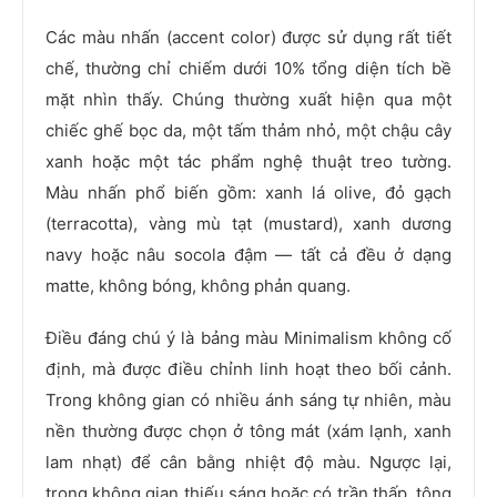
Các màu nhấn (accent color) được sử dụng rất tiết
chế, thường chỉ chiếm dưới 10% tổng diện tích bề
mặt nhìn thấy. Chúng thường xuất hiện qua một
chiếc ghế bọc da, một tấm thảm nhỏ, một chậu cây
xanh hoặc một tác phẩm nghệ thuật treo tường.
Màu nhấn phổ biến gồm: xanh lá olive, đỏ gạch
(terracotta), vàng mù tạt (mustard), xanh dương
navy hoặc nâu socola đậm — tất cả đều ở dạng
matte, không bóng, không phản quang.
Điều đáng chú ý là bảng màu Minimalism không cố
định, mà được điều chỉnh linh hoạt theo bối cảnh.
Trong không gian có nhiều ánh sáng tự nhiên, màu
nền thường được chọn ở tông mát (xám lạnh, xanh
lam nhạt) để cân bằng nhiệt độ màu. Ngược lại,
trong không gian thiếu sáng hoặc có trần thấp, tông