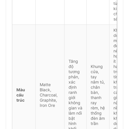
tùy điều
kiện
chiếu
sáng
Khi sử
dụng
màu
đen,
nên kết
hợp với
Tăng
ít nhất
độ
Khung
hai tông
tương
cửa,
trung
phản,
tay
tính
xác
nắm tủ,
khác để
Matte
định
chân
tránh
Màu
Black,
ranh
bàn,
cảm
cấu
Charcoal,
giới
thanh
giác
trúc
Graphite,
không
ray
nặng
Iron Ore
gian và
rèm, hệ
nề;
làm nổi
thống
khuyến
bật
đèn âm
khích s
hình
trần
dụng
khối
dạng