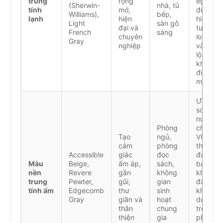
trung
rộng
eggshel
(Sherwin-
nhà, tủ
tính
mở,
để trán
Williams),
bếp,
lạnh
hiện
hiện
Light
sàn gỗ
đại và
tượng
French
sáng
chuyên
loáng
Gray
nghiệp
và làm
lộ
khuyết
điểm bề
mặt
Ưu tiên
sơn gốc
nước có
Phòng
chỉ số
Tạo
ngủ,
VOC
cảm
phòng
thấp để
Accessible
giác
đọc
đảm
Màu
Beige,
ấm áp,
sách,
bảo sức
nền
Revere
gần
không
khỏe,
trung
Pewter,
gũi,
gian
đặc biệt
tính ấm
Edgecomb
thư
sinh
khi sử
Gray
giãn và
hoạt
dụng
thân
chung
trong
thiện
gia
phòng