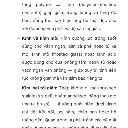
tông polyme cải tiến (polymer-modified
concrete) giúp giảm trọng lượng và tăng độ
bền, đồng thời tạo hiệu ứng bề mặt độc đáo
với độ bóng vừa phải và độ sâu thị giác.
Kính và kính mờ:
Kính cường lực trong suốt
dùng cho vách ngăn, bàn cà phê hoặc tủ kệ
mở; kính mờ (frosted glass) hoặc kính acid
được dùng cho cửa phòng tắm, cánh tủ hoặc
vách ngăn văn phòng — giúp duy trì tính liên
tục không gian mà vẫn đảm bảo riêng tư.
Kim loại tối giản:
Thép không gỉ mờ (brushed
stainless steel), nhôm anodized, đồng thau mờ
(matte brass) — thường xuất hiện dưới dạng
chi tiết kết nối, tay nắm, chân bàn hoặc hệ
thống đèn. Quan trọng là phải tránh các bề mặt
phản quang mạnh, vì chúng phá vỡ sự dịu êm