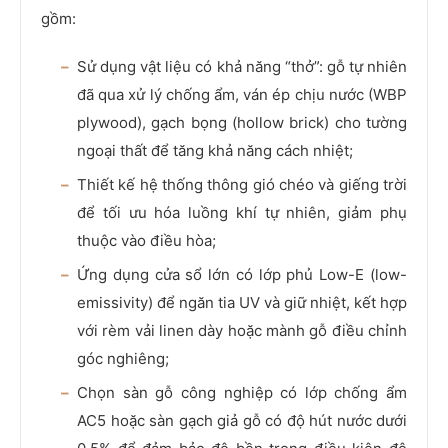
gồm:
Sử dụng vật liệu có khả năng “thở”: gỗ tự nhiên
đã qua xử lý chống ẩm, ván ép chịu nước (WBP
plywood), gạch bọng (hollow brick) cho tường
ngoại thất để tăng khả năng cách nhiệt;
Thiết kế hệ thống thông gió chéo và giếng trời
để tối ưu hóa luồng khí tự nhiên, giảm phụ
thuộc vào điều hòa;
Ứng dụng cửa sổ lớn có lớp phủ Low-E (low-
emissivity) để ngăn tia UV và giữ nhiệt, kết hợp
với rèm vải linen dày hoặc mành gỗ điều chỉnh
góc nghiêng;
Chọn sàn gỗ công nghiệp có lớp chống ẩm
AC5 hoặc sàn gạch giả gỗ có độ hút nước dưới