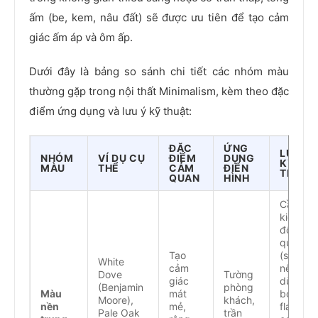
ấm (be, kem, nâu đất) sẽ được ưu tiên để tạo cảm
giác ấm áp và ôm ấp.
Dưới đây là bảng so sánh chi tiết các nhóm màu
thường gặp trong nội thất Minimalism, kèm theo đặc
điểm ứng dụng và lưu ý kỹ thuật:
ĐẶC
ỨNG
LƯU Ý
NHÓM
VÍ DỤ CỤ
ĐIỂM
DỤNG
KỸ
MÀU
THỂ
CẢM
ĐIỂN
THUẬT
QUAN
HÌNH
Cần
kiểm tra
độ phản
quang
Tạo
(sheen):
White
cảm
nên
Dove
Tường
giác
dùng đ
(Benjamin
phòng
Màu
mát
bóng từ
Moore),
khách,
nền
mẻ,
flat đến
Pale Oak
trần