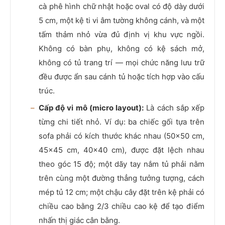
cà phê hình chữ nhật hoặc oval có độ dày dưới
5 cm, một kệ ti vi âm tường không cánh, và một
tấm thảm nhỏ vừa đủ định vị khu vực ngồi.
Không có bàn phụ, không có kệ sách mở,
không có tủ trang trí — mọi chức năng lưu trữ
đều được ẩn sau cánh tủ hoặc tích hợp vào cấu
trúc.
Cấp độ vi mô (micro layout):
Là cách sắp xếp
từng chi tiết nhỏ. Ví dụ: ba chiếc gối tựa trên
sofa phải có kích thước khác nhau (50x50 cm,
45x45 cm, 40x40 cm), được đặt lệch nhau
theo góc 15 độ; một dãy tay nắm tủ phải nằm
trên cùng một đường thẳng tưởng tượng, cách
mép tủ 12 cm; một chậu cây đặt trên kệ phải có
chiều cao bằng 2/3 chiều cao kệ để tạo điểm
nhấn thị giác cân bằng.