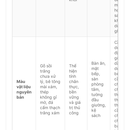
matte
hoặc
satin,
không
dùng
glossy
Cần bả
dưỡng
định kỳ:
gỗ cần
Bàn ăn,
dầu
Gỗ sồi
Thể
mặt
dưỡng,
trắng
hiện
bếp,
bê tông
chưa xử
tính
sàn
cần
Màu
lý, bê tông
chân
phòng
chất
vật liệu
mài xám,
thực,
tắm,
chống
nguyên
thép
bền
tường
thấm
bản
không gỉ
vững
đầu
thẩm
mờ, đá
và giá
giường,
thấu, đá
cẩm thạch
trị thủ
kệ
cần
trắng xám
công
sách
chất
chống
bám