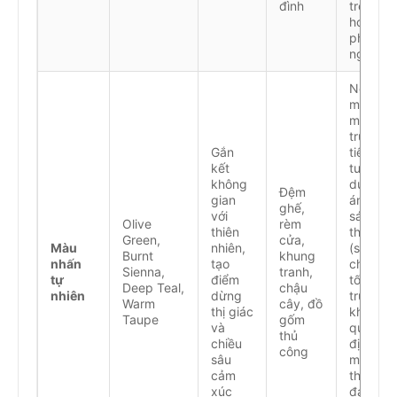
đình
trẻ em
hoặc
phòng
ngủ
Nên thử
mẫu
màu
trực
Gắn
tiếp trê
kết
tường
không
dưới
Đệm
gian
ánh
ghế,
với
sáng
Olive
rèm
thiên
thực tế
Green,
cửa,
Màu
nhiên,
(sáng –
Burnt
khung
nhấn
tạo
chiều –
Sienna,
tranh,
tự
điểm
tối)
Deep Teal,
chậu
nhiên
dừng
trước
Warm
cây, đồ
thị giác
khi
Taupe
gốm
và
quyết
thủ
chiều
định, vì
công
sâu
màu sắ
cảm
thay đổi
xúc
đáng kể